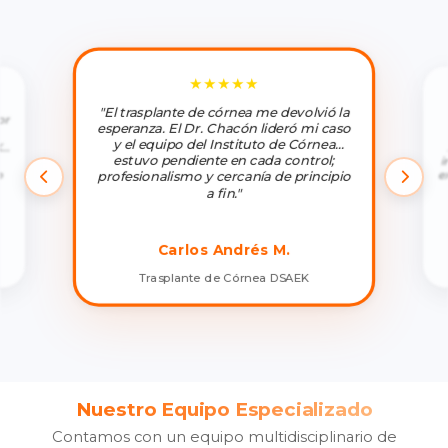
★★★★★
"El trasplante de córnea me devolvió la
or
esperanza. El Dr. Chacón lideró mi caso
y el equipo del Instituto de Córnea
X
estuvo pendiente en cada control;
i
o
e
profesionalismo y cercanía de principio
a fin."
Carlos Andrés M.
Trasplante de Córnea DSAEK
Nuestro Equipo Especializado
Contamos con un equipo multidisciplinario de