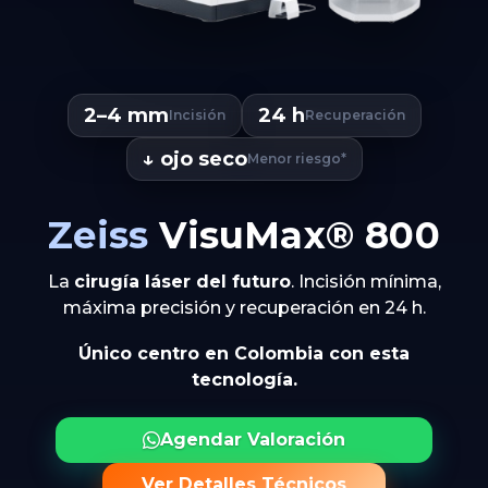
2–4 mm
24 h
Incisión
Recuperación
↓ ojo seco
Menor riesgo*
Zeiss
VisuMax® 800
La
cirugía láser del futuro
. Incisión mínima,
máxima precisión y recuperación en 24 h.
Único centro en Colombia con esta
tecnología.
Agendar Valoración
Ver Detalles Técnicos