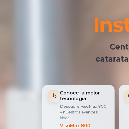
Ins
Cent
catarata
Conoce la mejor
tecnología
Descubre VisuMax 800
y nuestros avances
láser.
VisuMax 800