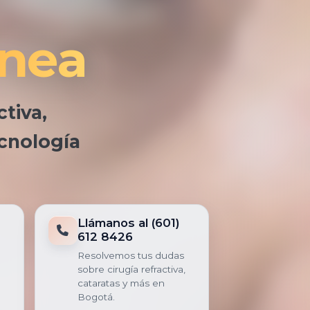
rnea
tiva,
ecnología
Llámanos al (601)
612 8426
Resolvemos tus dudas
sobre cirugía refractiva,
cataratas y más en
Bogotá.