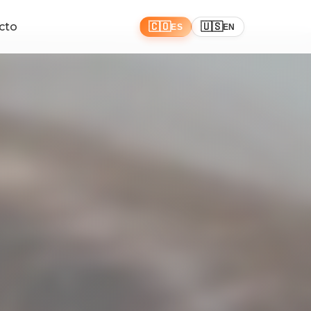
cto
🇨🇴
🇺🇸
ES
EN