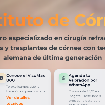
tituto de Có
ro especializado en cirugía refrac
s y trasplantes de córnea con t
alemana de última generación
Conoce el VisuMax
Agenda tu
800
Valoración por
WhatsApp
Te explicamos qué lo
hace único para tus ojos.
Disponible 24/7 en
Bogotá. Descubre si
Ver detalles
eres candidato para
técnicos