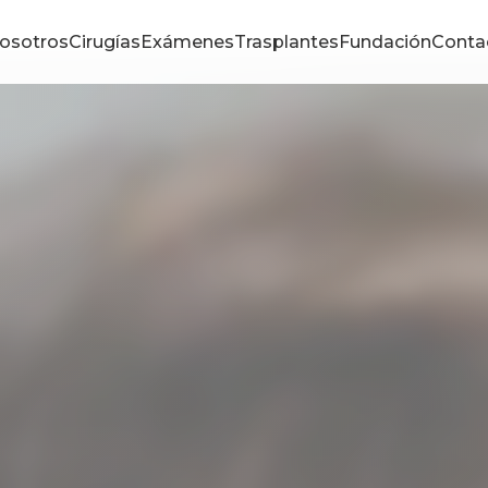
osotros
Cirugías
Exámenes
Trasplantes
Fundación
Conta