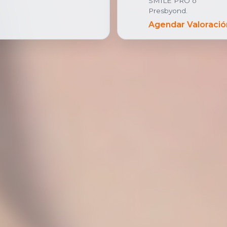
SMILE PRO o
Presbyond.
Agendar Valoració